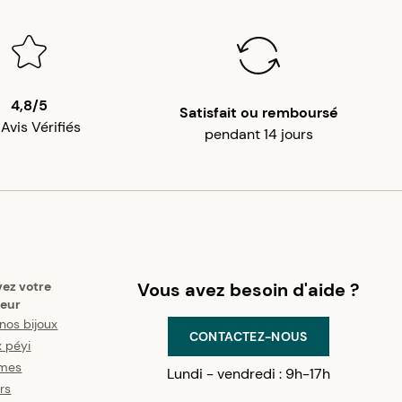
4,8/5
Satisfait ou remboursé
 Avis Vérifiés
pendant 14 jours
vez votre
Vous avez besoin d'aide ?
eur
nos bijoux
CONTACTEZ-NOUS
x péyi
mes
Lundi - vendredi : 9h-17h
ers