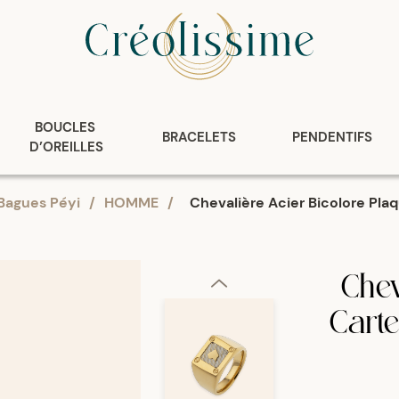
BOUCLES 
BRACELETS
PENDENTIFS
D’OREILLES
Bagues Péyi
/
HOMME
/
Chevalière Acier Bicolore Pl
Chev
Cart