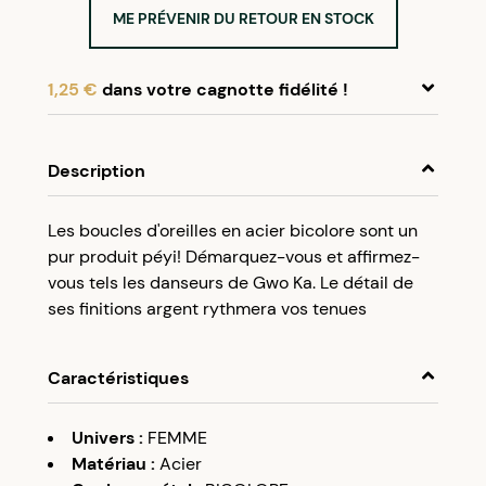
ME PRÉVENIR DU RETOUR EN STOCK
1,25 €
dans votre cagnotte fidélité !
En achetant ce produit, cumulez
1,25 €
dans
votre cagnotte fidélité.
Description
Programme fidélité Créolissime : Créez un
Les boucles d'oreilles en acier bicolore sont un
compte client et cumulez 5% de vos achats dans
pur produit péyi! Démarquez-vous et affirmez-
votre cagnotte fidélité sans minimum d’achat.
vous tels les danseurs de Gwo Ka. Le détail de
Utilisez votre cagnotte de fidélité dès votre
ses finitions argent rythmera vos tenues
prochaine commande à partir de 50€ d’achats.
Caractéristiques
Univers
:
FEMME
Matériau
:
Acier