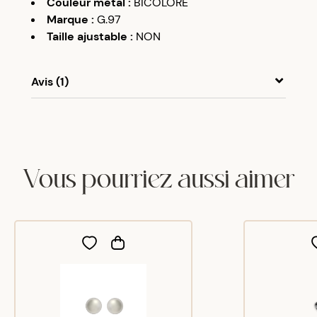
Couleur métal
:
BICOLORE
Marque
:
G.97
Taille ajustable
:
NON
Avis (1)
A
A
22/02/20
Elles sont très jolies mais je les imaginais un peu
plus petites.
Vous pourriez aussi aimer