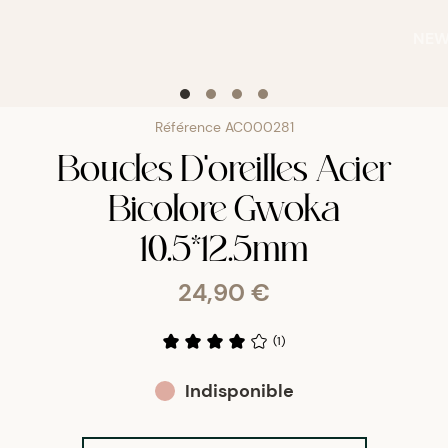
NE
Référence
AC000281
Boucles D'oreilles Acier
Bicolore Gwoka
10.5*12.5mm
24,90 €
(
1
)
Indisponible