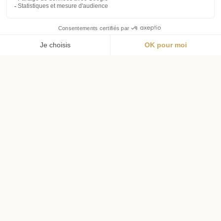
Menu
Wishlist
Panier
Profil
Livraison offerte
Livraison en 72h
dès 69€ d'achat
pour l'hexagone