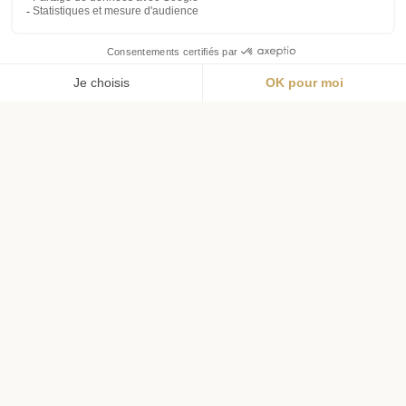
Menu
Wishlist
Panier
Profil
Livraison offerte
Livraison en 72h
dès 69€ d'achat
pour l'hexagone