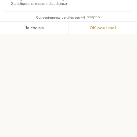
Menu
Wishlist
Panier
Profil
Livraison offerte
Livraison en 72h
dès 69€ d'achat
pour l'hexagone