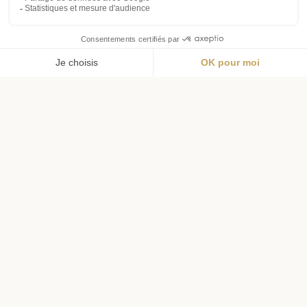
Menu
Wishlist
Panier
Profil
Livraison offerte
Livraison en 72h
dès 69€ d'achat
pour l'hexagone